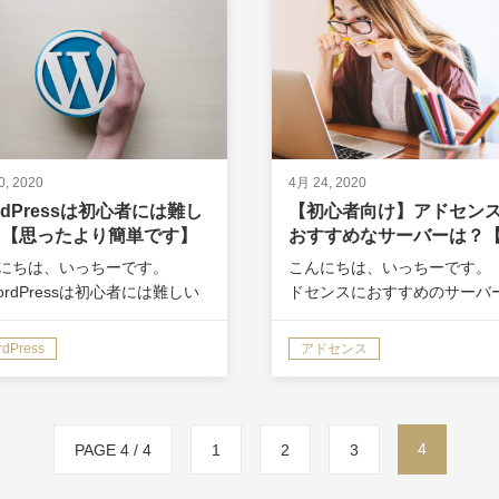
0, 2020
4月 24, 2020
rdPressは初心者には難し
【初心者向け】アドセン
？【思ったより簡単です】
おすすめなサーバーは？
約後の流れも解説】
にちは、いっちーです。
こんにちは、いっちーです。 
ordPressは初心者には難しい
ドセンスにおすすめのサーバ
な？ というか、本当に
知りたい…。 初心者でも簡単
rdpressが必要なのかも知りた
えるサーバーってあるのかな
dPress
アドセンス
なんだか途中で挫折しそうだ
今回はこういった疑問に答え
。」 今回はこういった疑問に
す。 ちなみにこの記事を書い
えします。 …
る僕は、アドセンス歴4年。 
の…
4
PAGE 4 / 4
1
2
3