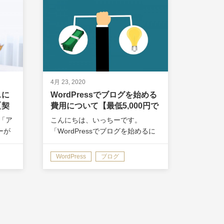
4月 23, 2020
スに
WordPressでブログを始める
【契
費用について【最低5,000円で
OKです】
「ア
こんにちは、いっちーです。
ーが
「WordPressでブログを始めるに
に使
はいくらかかるんだろ？できれば
？」
費用はなるべく安くしたい
WordPress
ブログ
ま
な…。」 今回はこんな疑問に答え
てい
ます。 ちなみに、この記事を書い
自分
ている僕は、 ブログ歴4年。 これ
ま…