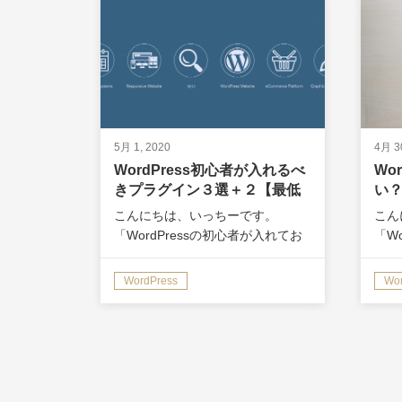
5月 1, 2020
4月 3
WordPress初心者が入れるべ
Wo
きプラグイン３選＋２【最低
い
限これだけでOK】
こんにちは、いっちーです。
こん
「WordPressの初心者が入れてお
「W
くべきプラグインが知りたい。お
のか
すすめなプラグインの情報も知り
Wo
WordPress
Wor
たいです。というか結局プラグイ
い。
ンっていくつ入れればいいの？」
し…
今回はこういった疑問に答えま
お答
す。…