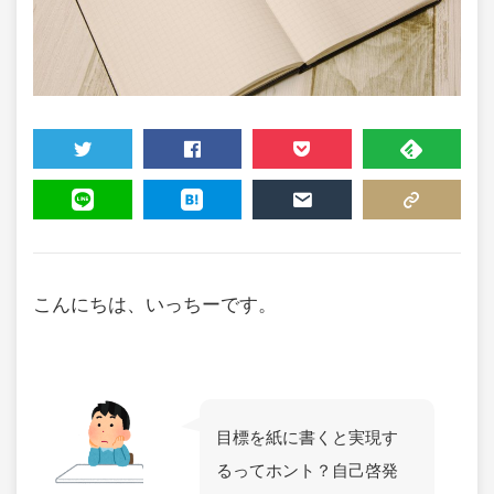
TWEET
SHARE
POCKET
FEEDLY
LINE
HATENA
MAIL
COPY LINK
こんにちは、いっちーです。
目標を紙に書くと実現す
るってホント？自己啓発