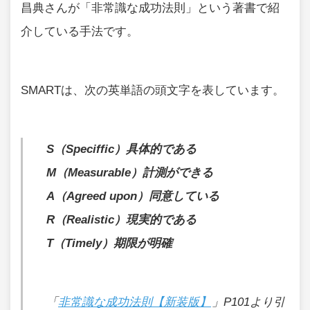
昌典さんが「非常識な成功法則」という著書で紹
介している手法です。
SMARTは、次の英単語の頭文字を表しています。
S（Speciffic）具体的である
M（Measurable）計測ができる
A（Agreed upon）同意している
R（Realistic）現実的である
T（Timely）期限が明確
「
非常識な成功法則【新装版】
」P101より引