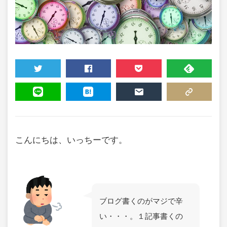
TWEET
SHARE
POCKET
FEEDLY
LINE
HATENA
MAIL
COPY LINK
こんにちは、いっちーです。
ブログ書くのがマジで辛
い・・・。１記事書くの