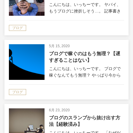
こんにちは、いっちーです。 ヤバイ、
もうブログに挫折しそう…。 記事書き
続けてるのに全然アクセス無いし、本当
に続けても意味あるの？ 今回はこうい
ブログ
った疑問にお答えします。 本ページの
目次 ブログは期待しすぎると挫折しま
す …
5月 15, 2020
ブログで稼ぐのはもう無理？【遅
すぎることはない】
こんにちは、いっちーです。 ブログで
稼ぐなんてもう無理？ やっぱり今から
だと遅すぎるのかな…？ 今回はこうい
った疑問に答えます。 本ページの目次
ブログ
最初はバイトするより稼げません 今か
らブログを始めるのは遅すぎる？ ブロ
グ…
6月 23, 2020
ブログのスランプから抜け出す方
法【経験済み】
こんにちは、いっちーです。 「なぜだ