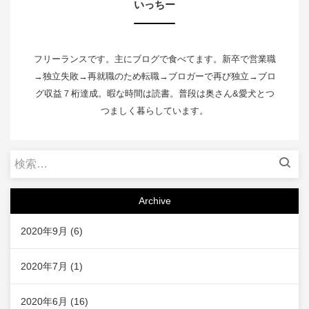
いっちー
フリーランスです。主にブログで食べてます。新卒で営業職
→独立失敗→再就職のため転職→ブロガーで再び独立→ブロ
グ収益７桁達成。暇な時間は読書。普段は奥さん&愛犬とつ
つましく暮らしています。
検
索
:
Archive
2020年9月
(6)
2020年7月
(1)
2020年6月
(16)